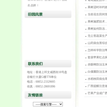
葡萄施肥技术...
名品牌！
果树适时补钙效果
香港代表处：香港上环文咸西街
当前花生田间管理
18号盘谷银行大厦G楼T78单位
果树施肥技术...
电话：00852-23329695
传真：00852-28691896
果树如何防冻...
无公害蔬菜生产中
山东济南博利康农业科技有限公
山药病虫害综合防
司
怎样科学防治苹
中国区服务电话： 400-664-7789
套袋苹果红点病
网址：http://www.hkbolikang.com
赤眼蜂防治玉米螟
白僵菌防治玉米螟
地址：香港上环文咸西街18号盘
谷银行大厦G楼T78单位
水稻秧田病虫草防
电话：00852-23329695
广西提醒注意做
传真：00852-28691896
芒果产业成广西